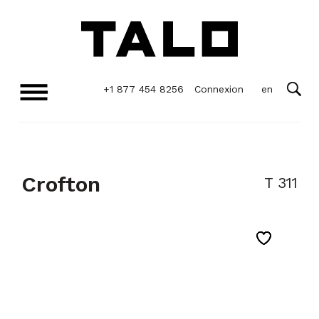
+1 877 454 8256
Connexion
Crofton
T 311