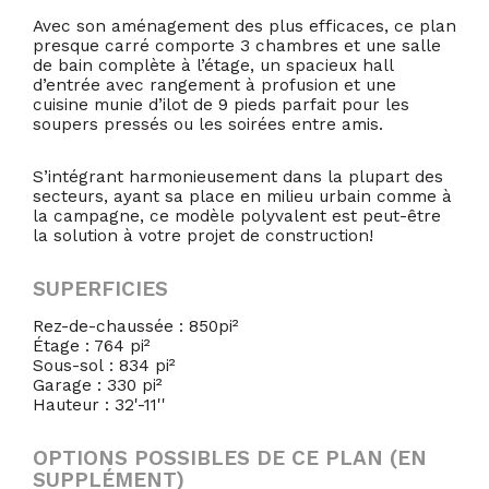
Avec son aménagement des plus efficaces, ce plan
presque carré comporte 3 chambres et une salle
de bain complète à l’étage, un spacieux hall
d’entrée avec rangement à profusion et une
cuisine munie d’ilot de 9 pieds parfait pour les
soupers pressés ou les soirées entre amis.
S’intégrant harmonieusement dans la plupart des
secteurs, ayant sa place en milieu urbain comme à
la campagne, ce modèle polyvalent est peut-être
la solution à votre projet de construction!
SUPERFICIES
Rez-de-chaussée : 850pi²
Étage : 764 pi²
Sous-sol : 834 pi²
Garage : 330 pi²
Hauteur : 32'-11''
OPTIONS POSSIBLES DE CE PLAN (EN
SUPPLÉMENT)