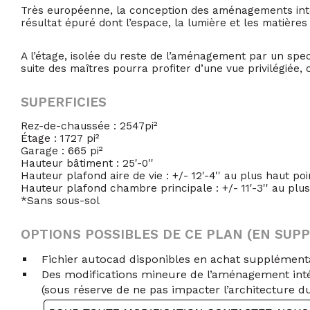
Très européenne, la conception des aménagements inté
résultat épuré dont l’espace, la lumière et les matière
A l’étage, isolée du reste de l’aménagement par un spect
suite des maîtres pourra profiter d’une vue privilégiée
SUPERFICIES
Rez-de-chaussée : 2547pi²
Étage : 1727 pi²
Garage : 665 pi²
Hauteur bâtiment : 25'-0''
Hauteur plafond aire de vie : +/- 12'-4'' au plus haut poi
Hauteur plafond chambre principale : +/- 11'-3'' au plus
*Sans sous-sol
OPTIONS POSSIBLES DE CE PLAN (EN SUP
Fichier autocad disponibles en achat supplémen
Des modifications mineure de l’aménagement int
(sous réserve de ne pas impacter l’architecture d