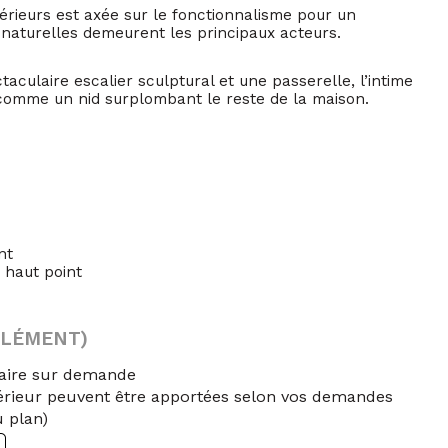
rieurs est axée sur le fonctionnalisme pour un
s naturelles demeurent les principaux acteurs.
aculaire escalier sculptural et une passerelle, l’intime
, comme un nid surplombant le reste de la maison.
nt
 haut point
PLÉMENT)
taire sur demande
érieur peuvent être apportées selon vos demandes
u plan)