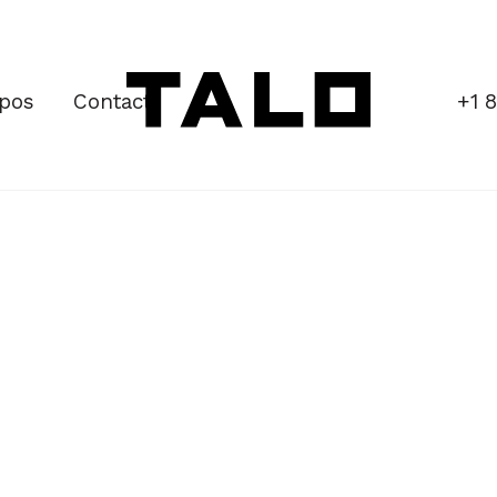
opos
Contact
+1 